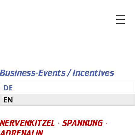
Exklusive
GT3
Fahrprogramme mit
Porsche 911 GT3
Fahrertraining
Business-Events / Incentives
DE
EN
NERVENKITZEL · SPANNUNG ·
ADRENALIN