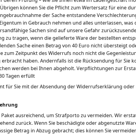
uf deren Prüfung – wie sie Ihnen etwa im Ladengeschäft m
 Übrigen können Sie die Pflicht zum Wertersatz für eine dur
gebrauchnahme der Sache entstandene Verschlechterung
r Eigentum in Gebrauch nehmen und alles unterlassen, was
ersandfähige Sachen sind auf unsere Gefahr zurückzusende
 zu tragen, wenn die gelieferte Ware der bestellten ents
enden Sache einen Betrag von 40 Euro nicht übersteigt od
e zum Zeitpunkt des Widerrufs noch nicht die Gegenleistun
 erbracht haben. Andernfalls ist die Rücksendung für Sie ko
chen werden bei Ihnen abgeholt. Verpflichtungen zur Erst
0 Tagen erfüllt
nnt für Sie mit der Absendung der Widerrufserklärung oder 
lehrung
as Paket ausreichend, um Strafporto zu vermeiden. Wir erst
hend zurück. Wenn Sie beschädigte oder abgenutzte War
ässige Betrag in Abzug gebracht; dies können Sie vermeiden