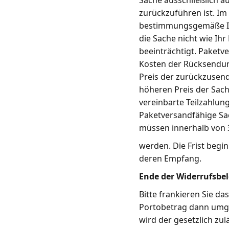
Sache ausschließlich a
zurückzuführen ist. Im
bestimmungsgemäße In
die Sache nicht wie Ih
beeinträchtigt. Paketv
Kosten der Rücksendung
Preis der zurückzusend
höheren Preis der Sach
vereinbarte Teilzahlung
Paketversandfähige Sa
müssen innerhalb von 3
werden. Die Frist begi
deren Empfang.
Ende der Widerrufsbe
Bitte frankieren Sie d
Portobetrag dann umge
wird der gesetzlich zul