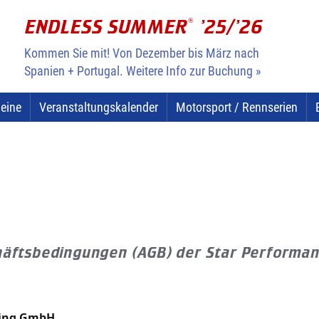
ENDLESS SUMMER
®
’25/’26
Kommen Sie mit! Von Dezember bis März nach
Spanien + Portugal. Weitere Info zur Buchung »
heine
Veranstaltungskalender
Motorsport / Rennserien
häftsbedingungen (AGB) der Star Performa
cing GmbH