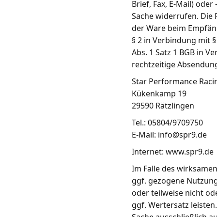
Brief, Fax, E-Mail) od
Sache widerrufen. Die F
der Ware beim Empfänge
§ 2 in Verbindung mit 
Abs. 1 Satz 1 BGB in V
rechtzeitige Absendung 
Star Performance Rac
Kükenkamp 19
29590 Rätzlingen
Tel.: 05804/9709750
E-Mail: info@spr9.de
Internet: www.spr9.de
Im Falle des wirksame
ggf. gezogene Nutzung
oder teilweise nicht o
ggf. Wertersatz leisten