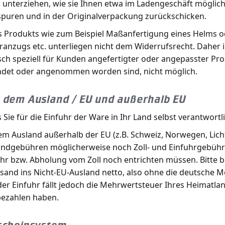
g unterziehen, wie sie Ihnen etwa im Ladengeschäft mögli
puren und in der Originalverpackung zurückschicken.
es Produkts wie zum Beispiel Maßanfertigung eines Helms o
ranzugs etc. unterliegen nicht dem Widerrufsrecht. Daher i
h speziell für Kunden angefertigter oder angepasster Pr
endet oder angenommen worden sind, nicht möglich.
 dem Ausland / EU und außerhalb EU
 Sie für die Einfuhr der Ware in Ihr Land selbst verantwortli
em Ausland außerhalb der EU (z.B. Schweiz, Norwegen, Licht
sandgebühren möglicherweise noch Zoll- und Einfuhrgebüh
fuhr bzw. Abholung vom Zoll noch entrichten müssen. Bitte 
sand ins Nicht-EU-Ausland netto, also ohne die deutsche M
er Einfuhr fällt jedoch die Mehrwertsteuer Ihres Heimatlan
 bezahlen haben.